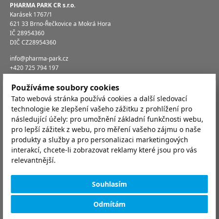
PHARMA PARK CR s.r.o.
Karásek 1767/1
621 33 Brno-Řečkovice a Mokrá Hora
IČ 28954360
DIČ CZ28954360
info@pharma-park.cz
+420 725 794 197
Společnost je zapsána v obchodním rejstříku,
Používáme soubory cookies
Krajský soud v Brně, oddíl C, vložka 66133
Tato webová stránka používá cookies a další sledovací
technologie ke zlepšení vašeho zážitku z prohlížení pro
následující účely:
pro umožnění základní funkčnosti webu
,
Přihlaste se zdarma k odběru týdenních poledních
pro lepší zážitek z webu
,
pro měření vašeho zájmu o naše
menu jídelny nebo provozních novinek areálu:
produkty a služby a pro personalizaci marketingových
interakcí
,
chcete-li zobrazovat reklamy které jsou pro vás
relevantnější
.
týdenní polední menu
Souhlasím
provozní informace
Odmítám