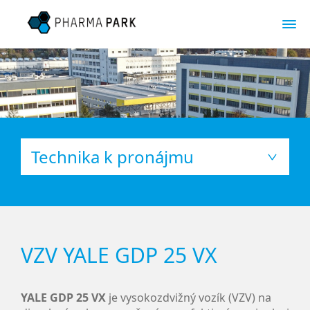
Technika k pronájmu
VZV YALE GDP 25 VX
YALE GDP 25 VX
je vysokozdvižný vozík (VZV) na